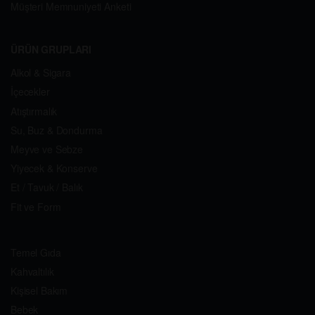
Müşteri Memnuniyeti Anketi
ÜRÜN GRUPLARI
Alkol & Sigara
İçecekler
Atıştırmalık
Su, Buz & Dondurma
Meyve ve Sebze
Yiyecek & Konserve
Et / Tavuk / Balık
Fit ve Form
Temel Gıda
Kahvaltılık
Kişisel Bakım
Bebek