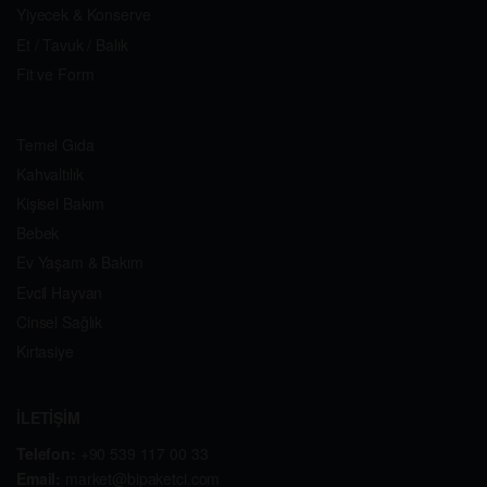
Yiyecek & Konserve
Et / Tavuk / Balık
Fit ve Form
Temel Gıda
Kahvaltılık
Kişisel Bakım
Bebek
Ev Yaşam & Bakım
Evcil Hayvan
Cinsel Sağlık
Kırtasiye
İLETİŞİM
Telefon:
+90 539 117 00 33
Email:
market@bipaketci.com