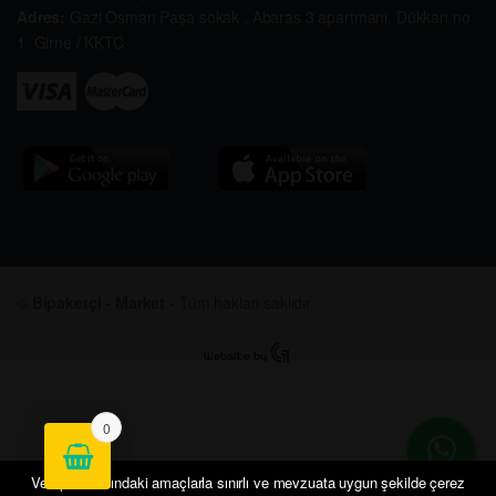
Adres:
Gazi Osman Paşa sokak . Abaras 3 apartmanı. Dükkan no
1. Girne / KKTC
©
Bipaketçi - Market
- Tüm hakları saklıdır.
0
Veri politikasındaki amaçlarla sınırlı ve mevzuata uygun şekilde çerez