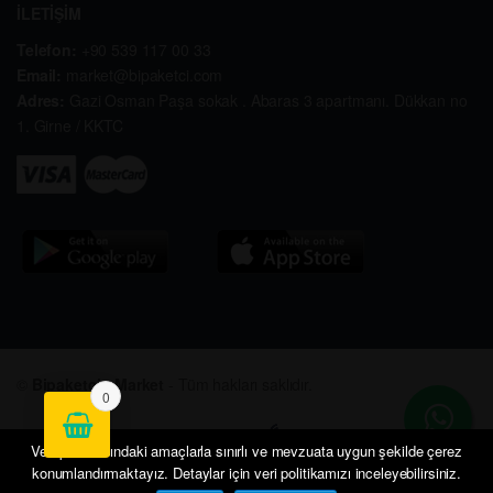
İLETİŞİM
Telefon:
+90 539 117 00 33
Email:
market@bipaketci.com
Adres:
Gazi Osman Paşa sokak . Abaras 3 apartmanı. Dükkan no
1. Girne / KKTC
©
Bipaketçi - Market
- Tüm hakları saklıdır.
0
Veri politikasındaki amaçlarla sınırlı ve mevzuata uygun şekilde çerez
konumlandırmaktayız. Detaylar için veri politikamızı inceleyebilirsiniz.