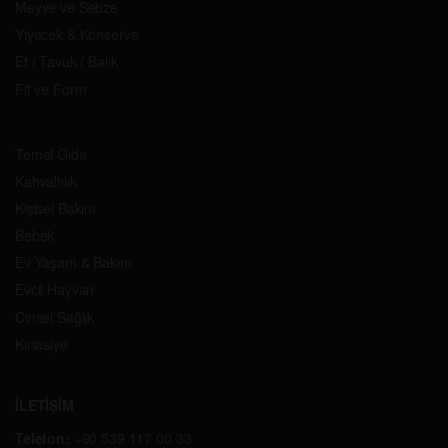
Meyve ve Sebze
Yiyecek & Konserve
Et / Tavuk / Balık
Fit ve Form
Temel Gıda
Kahvaltılık
Kişisel Bakım
Bebek
Ev Yaşam & Bakım
Evcil Hayvan
Cinsel Sağlık
Kırtasiye
İLETİŞİM
Telefon:
+90 539 117 00 33