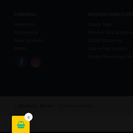
KURUMSAL
MÜŞTERİ HİZMETLERİ
Hakkımızda
Sipariş Takip
Kampanyalar
Mesafeli Satış Sözleşme
Sıkça Sorulanlar
Gizlilik Sözleşmesi
İletişim
İptal ve İade Koşulları
Müşteri Memnuniyeti An
©
Bipaketçi - Market
- Tüm hakları saklıdır.
0