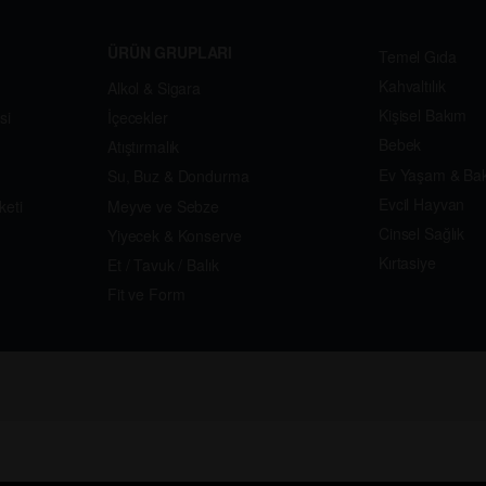
ÜRÜN GRUPLARI
Temel Gıda
Kahvaltılık
Alkol & Sigara
Kişisel Bakım
si
İçecekler
Bebek
Atıştırmalık
Ev Yaşam & Ba
Su, Buz & Dondurma
Evcil Hayvan
keti
Meyve ve Sebze
Cinsel Sağlık
Yiyecek & Konserve
Kırtasiye
Et / Tavuk / Balık
Fit ve Form