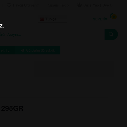
Favori Ürünlerim
Sipariş Takip
Giriş Yap | Üye Ol
0
SEPETIM
Türkçe
z.
eti: TL
Gönderim Süresi: dk
 295GR