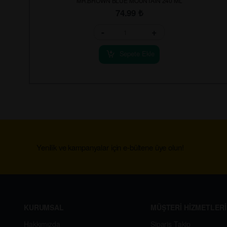
MR.BROWN BLUE MOUNTAİN 240 ML
74.99
₺
-
+
Sepete Ekle
Yenilik ve kampanyalar için e-bültene üye olun!
KURUMSAL
MÜŞTERİ HİZMETLERİ
Hakkımızda
Sipariş Takip