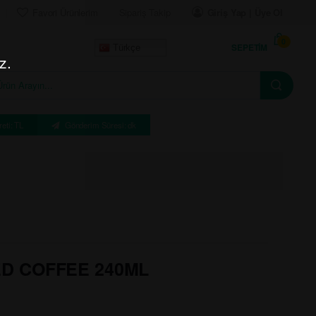
Favori Ürünlerim
Sipariş Takip
Giriş Yap | Üye Ol
0
SEPETIM
Türkçe
z.
eti: TL
Gönderim Süresi: dk
D COFFEE 240ML