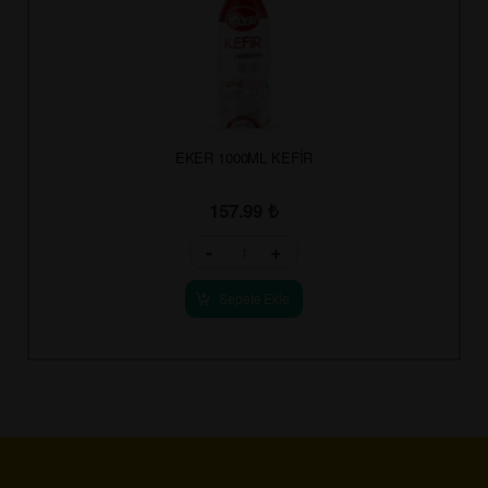
EKER 1000ML KEFİR
157.99
₺
-
+
Sepete Ekle