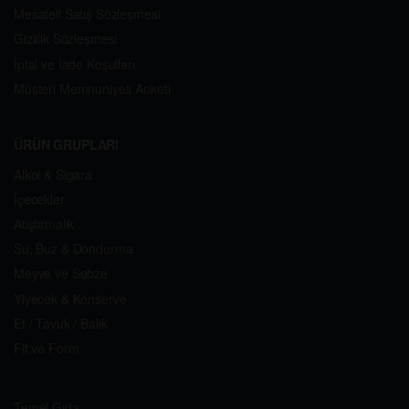
Mesafeli Satış Sözleşmesi
Gizlilik Sözleşmesi
İptal ve İade Koşulları
Müşteri Memnuniyeti Anketi
ÜRÜN GRUPLARI
Alkol & Sigara
İçecekler
Atıştırmalık
Su, Buz & Dondurma
Meyve ve Sebze
Yiyecek & Konserve
Et / Tavuk / Balık
Fit ve Form
Temel Gıda