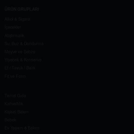
ÜRÜN GRUPLARI
Alkol & Sigara
İçecekler
Atıştırmalık
Su, Buz & Dondurma
Meyve ve Sebze
Yiyecek & Konserve
Et / Tavuk / Balık
Fit ve Form
Temel Gıda
Kahvaltılık
Kişisel Bakım
Bebek
Ev Yaşam & Bakım