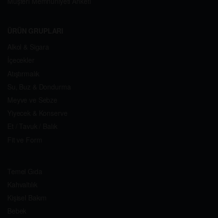
Müşteri Memnuniyeti Anketi
ÜRÜN GRUPLARI
Alkol & Sigara
İçecekler
Atıştırmalık
Su, Buz & Dondurma
Meyve ve Sebze
Yiyecek & Konserve
Et / Tavuk / Balık
Fit ve Form
Temel Gıda
Kahvaltılık
Kişisel Bakım
Bebek