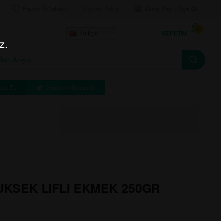
Favori Ürünlerim
Sipariş Takip
Giriş Yap | Üye Ol
0
SEPETIM
Türkçe
z.
eti: TL
Gönderim Süresi: dk
KSEK LIFLI EKMEK 250GR