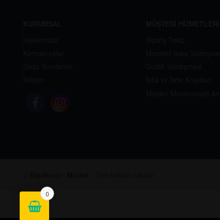
KURUMSAL
MÜŞTERİ HİZMETLERİ
Hakkımızda
Sipariş Takip
Kampanyalar
Mesafeli Satış Sözleşme
Sıkça Sorulanlar
Gizlilik Sözleşmesi
İletişim
İptal ve İade Koşulları
Müşteri Memnuniyeti An
©
Bipaketçi - Market
- Tüm hakları saklıdır.
0