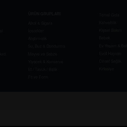
ÜRÜN GRUPLARI
Temel Gıda
Kahvaltılık
Alkol & Sigara
Kişisel Bakım
si
İçecekler
Bebek
Atıştırmalık
Ev Yaşam & Ba
Su, Buz & Dondurma
Evcil Hayvan
keti
Meyve ve Sebze
Cinsel Sağlık
Yiyecek & Konserve
Kırtasiye
Et / Tavuk / Balık
Fit ve Form