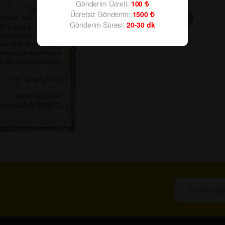
Gönderim Ücreti:
100
Ücretsiz Gönderim:
1500
Gönderim Süresi:
20-30
dk