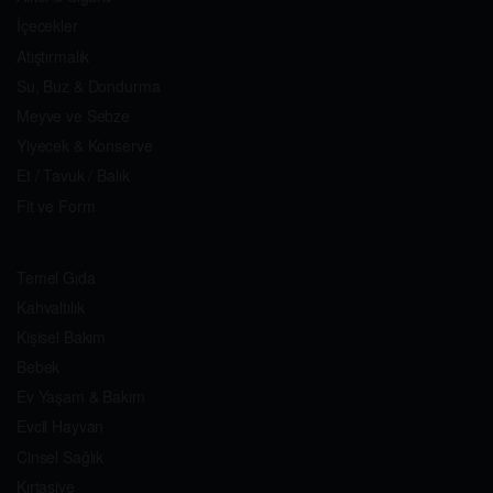
İçecekler
Atıştırmalık
Su, Buz & Dondurma
Meyve ve Sebze
Yiyecek & Konserve
Et / Tavuk / Balık
Fit ve Form
Temel Gıda
Kahvaltılık
Kişisel Bakım
Bebek
Ev Yaşam & Bakım
Evcil Hayvan
Cinsel Sağlık
Kırtasiye