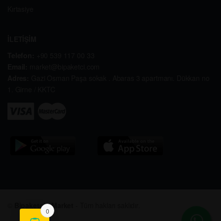
Kırtasiye
İLETİŞİM
Telefon:
+90 539 117 00 33
Email:
market@bipaketci.com
Adres:
Gazi Osman Paşa sokak . Abaras 3 apartmanı. Dükkan no
1. Girne / KKTC
©
Bipaketçi - Market
- Tüm hakları saklıdır.
0