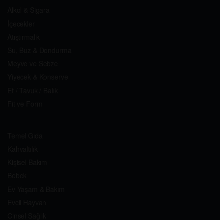
Alkol & Sigara
İçecekler
Atıştırmalık
Su, Buz & Dondurma
Meyve ve Sebze
Yiyecek & Konserve
Et / Tavuk / Balık
Fit ve Form
Temel Gıda
Kahvaltılık
Kişisel Bakım
Bebek
Ev Yaşam & Bakım
Evcil Hayvan
Cinsel Sağlık