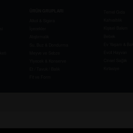
ÜRÜN GRUPLARI
Temel Gıda
Kahvaltılık
Alkol & Sigara
Kişisel Bakım
si
İçecekler
Bebek
Atıştırmalık
Ev Yaşam & Ba
Su, Buz & Dondurma
Evcil Hayvan
keti
Meyve ve Sebze
Cinsel Sağlık
Yiyecek & Konserve
Kırtasiye
Et / Tavuk / Balık
Fit ve Form