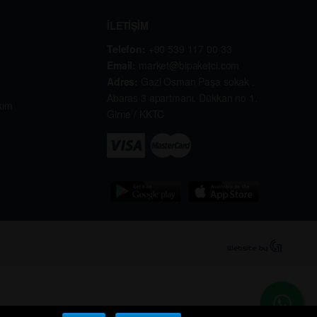
İLETİŞİM
Telefon:
+90 539 117 00 33
Email:
market@bipaketci.com
Adres:
Gazi Osman Paşa sokak .
Abaras 3 apartmanı. Dükkan no 1.
kım
Girne / KKTC