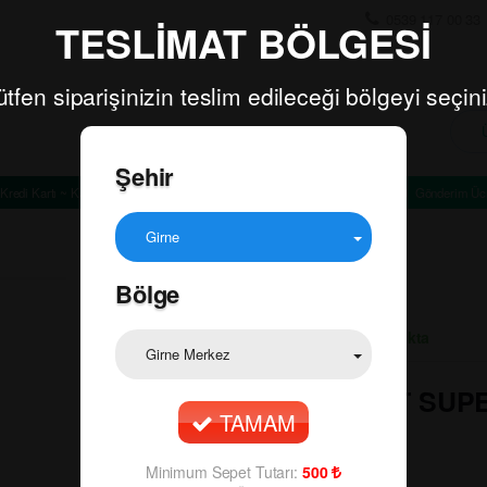
0539 117 00 33
TESLİMAT BÖLGESİ
ütfen siparişinizin teslim edileceği bölgeyi seçini
Şehir
Kredi Kartı ~ Kapıda Ödeme
Minimum Sepet Tutarı: TL
Gönderim Ücr
Girne
Bölge
Ürün Durumu:
Stokta
Girne Merkez
🔍
HARVEST SUPE
TAMAM
90.00
₺
Minimum Sepet Tutarı:
500