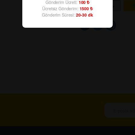
Gönderim Ücreti:
100
-
+
Ücretsiz Gönderim:
1500
Gönderim Süresi:
20-30
dk