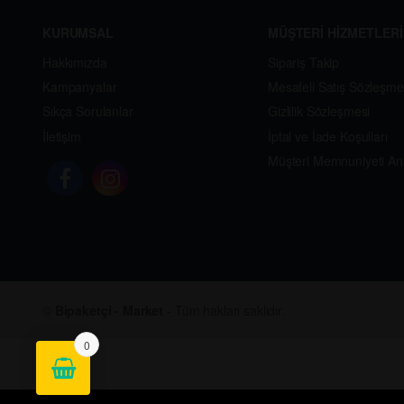
KURUMSAL
MÜŞTERİ HİZMETLERİ
Hakkımızda
Sipariş Takip
Kampanyalar
Mesafeli Satış Sözleşme
Sıkça Sorulanlar
Gizlilik Sözleşmesi
İletişim
İptal ve İade Koşulları
Müşteri Memnuniyeti An
©
Bipaketçi - Market
- Tüm hakları saklıdır.
0