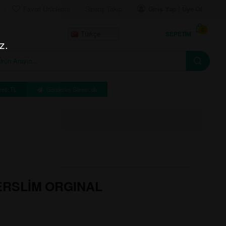
Favori Ürünlerim
Sipariş Takip
Giriş Yap | Üye Ol
0
SEPETIM
Türkçe
z.
eti: TL
Gönderim Süresi: dk
RSLİM ORGINAL