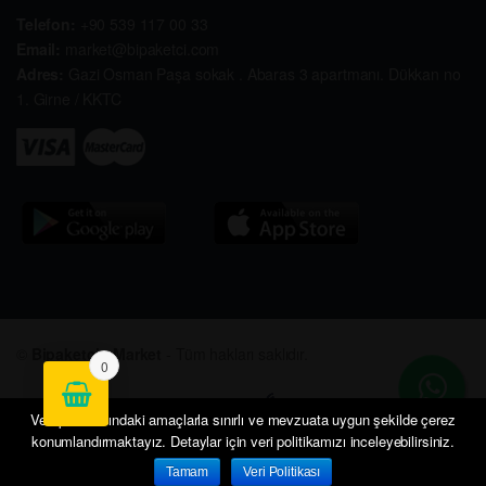
Telefon:
+90 539 117 00 33
Email:
market@bipaketci.com
Adres:
Gazi Osman Paşa sokak . Abaras 3 apartmanı. Dükkan no
1. Girne / KKTC
©
Bipaketçi - Market
- Tüm hakları saklıdır.
0
Veri politikasındaki amaçlarla sınırlı ve mevzuata uygun şekilde çerez
konumlandırmaktayız. Detaylar için veri politikamızı inceleyebilirsiniz.
Tamam
Veri Politikası
Anasayfa
Hesabım
Sepetim
Siparişlerim
İletişim