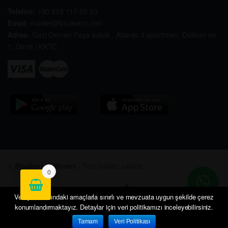
Telefon:
+90 539 117 00 33
Email:
market@bipaketci.com
Adres:
Gazi Osman Paşa sokak . Abaras 3 apartmanı. Dükkan no
1. Girne / KKTC
©
Bipaketçi - Market
- Tüm hakları saklıdır.
0
Veri politikasındaki amaçlarla sınırlı ve mevzuata uygun şekilde çerez
konumlandırmaktayız. Detaylar için veri politikamızı inceleyebilirsiniz.
Tamam
Veri Politikası
Anasayfa
Hesabım
Sepetim
Siparişlerim
İletişim