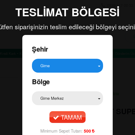
0539 117 00 33
TESLİMAT BÖLGESİ
ütfen siparişinizin teslim edileceği bölgeyi seçini
Şehir
Kredi Kartı ~ Kapıda Ödeme
Minimum Sepet Tutarı: TL
Gönderim Ücr
Girne
Bölge
Ürün Durumu:
Stokta
Girne Merkez
🔍
HARVEST SUP
TAMAM
95.00
₺
Minimum Sepet Tutarı:
500