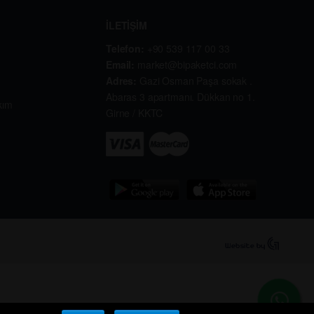
İLETİŞİM
Telefon:
+90 539 117 00 33
Email:
market@bipaketci.com
Adres:
Gazi Osman Paşa sokak .
Abaras 3 apartmanı. Dükkan no 1.
kım
Girne / KKTC