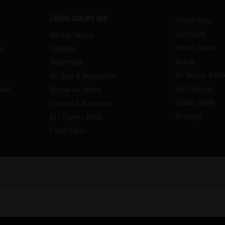
ÜRÜN GRUPLARI
Temel Gıda
Kahvaltılık
Alkol & Sigara
Kişisel Bakım
si
İçecekler
Bebek
Atıştırmalık
Ev Yaşam & Ba
Su, Buz & Dondurma
Evcil Hayvan
keti
Meyve ve Sebze
Cinsel Sağlık
Yiyecek & Konserve
Kırtasiye
Et / Tavuk / Balık
Fit ve Form