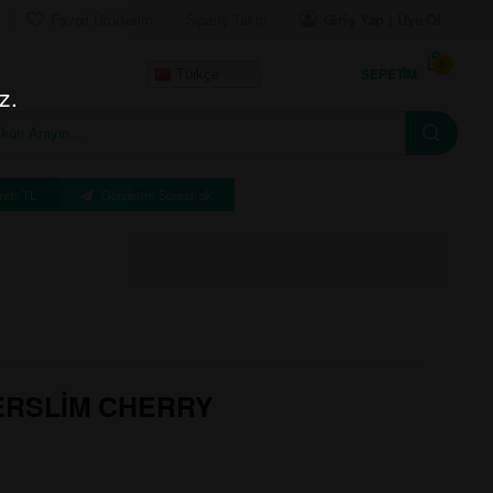
Favori Ürünlerim
Sipariş Takip
Giriş Yap | Üye Ol
0
SEPETIM
Türkçe
z.
eti: TL
Gönderim Süresi: dk
ERSLİM CHERRY