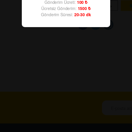
Gönderim Ücreti:
100
-
+
Ücretsiz Gönderim:
1500
Gönderim Süresi:
20-30
dk