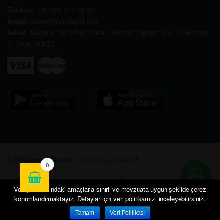
Telefon:
+90 539 117 00 33
Email:
market@bipaketci.com
Adres:
Gazi Osman Paşa sokak . Abaras 3 apartmanı. Dükkan no
1. Girne / KKTC
©
Bipaketçi - Market
- Tüm hakları saklıdır.
0
Veri politikasındaki amaçlarla sınırlı ve mevzuata uygun şekilde çerez
konumlandırmaktayız. Detaylar için veri politikamızı inceleyebilirsiniz.
Tamam
Veri Politikası
Anasayfa
Hesabım
Sepetim
Siparişlerim
İletişim