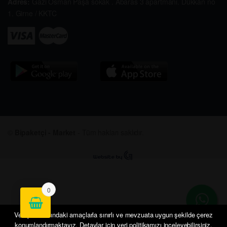
Adres:
Gazi Osman Paşa sokak . Abaras 3 apartmanı. Dükkan no
1. Girne / KKTC
©
Bipaketçi - Market
- Tüm hakları saklıdır.
0
Veri politikasındaki amaçlarla sınırlı ve mevzuata uygun şekilde çerez
konumlandırmaktayız. Detaylar için veri politikamızı inceleyebilirsiniz.