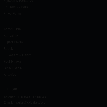
Yiyecek & Konserve
Et / Tavuk / Balık
Fit ve Form
Temel Gıda
Kahvaltılık
Kişisel Bakım
Bebek
Ev Yaşam & Bakım
Evcil Hayvan
Cinsel Sağlık
Kırtasiye
İLETİŞİM
Telefon:
+90 539 117 00 33
Email:
market@bipaketci.com