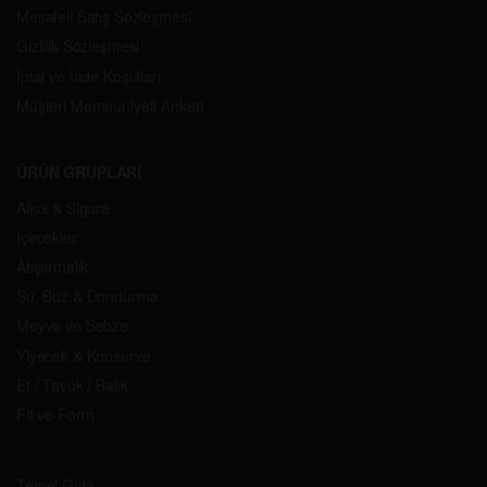
Mesafeli Satış Sözleşmesi
Gizlilik Sözleşmesi
İptal ve İade Koşulları
Müşteri Memnuniyeti Anketi
ÜRÜN GRUPLARI
Alkol & Sigara
İçecekler
Atıştırmalık
Su, Buz & Dondurma
Meyve ve Sebze
Yiyecek & Konserve
Et / Tavuk / Balık
Fit ve Form
Temel Gıda