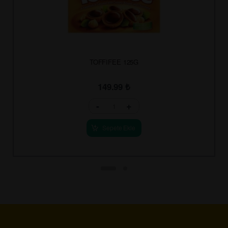
TOFFIFEE 125G
149.99
₺
-
+
Sepete Ekle