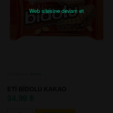
Web sitesine devam et
Ürün Durumu:
Stokta
ETİ BİDOLU KAKAO
34.99
₺