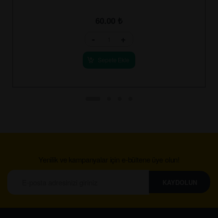
60.00
₺
-
+
Sepete Ekle
Yenilik ve kampanyalar için e-bültene üye olun!
KAYDOLUN