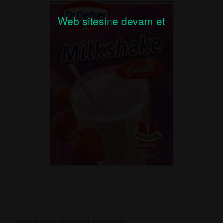
Web sitesine devam et
Ürün Durumu:
Sadece 1 adet kaldı