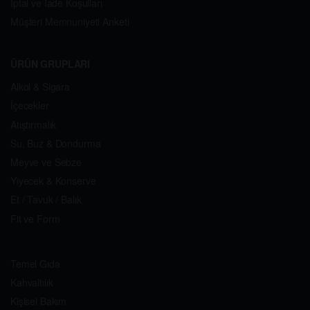
İptal ve İade Koşulları
Müşteri Memnuniyeti Anketi
ÜRÜN GRUPLARI
Alkol & Sigara
İçecekler
Atıştırmalık
Su, Buz & Dondurma
Meyve ve Sebze
Yiyecek & Konserve
Et / Tavuk / Balık
Fit ve Form
Temel Gıda
Kahvaltılık
Kişisel Bakım