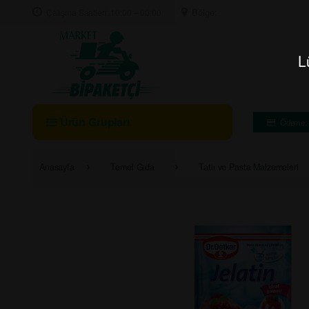
Skip to navigation
Skip to content
Bölge:
Çalışma Saatleri: 10:00 – 00:00
L
A
r
a
m
Ürün Grupları
Ödeme: 
a
:
Anasayfa
Temel Gıda
Tatlı ve Pasta Malzemeleri