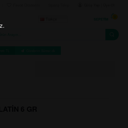
Favori Ürünlerim
Sipariş Takip
Giriş Yap | Üye Ol
0
SEPETIM
Türkçe
z.
eti: TL
Gönderim Süresi: dk
ATİN 6 GR