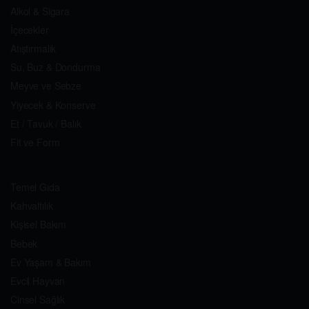
Alkol & Sigara
İçecekler
Atıştırmalık
Su, Buz & Dondurma
Meyve ve Sebze
Yiyecek & Konserve
Et / Tavuk / Balık
Fit ve Form
Temel Gıda
Kahvaltılık
Kişisel Bakım
Bebek
Ev Yaşam & Bakım
Evcil Hayvan
Cinsel Sağlık