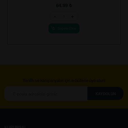
64.99
₺
-
+
Sepete Ekle
Yenilik ve kampanyalar için e-bültene üye olun!
KAYDOLUN
KURUMSAL