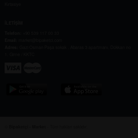
Kırtasiye
İLETİŞİM
Telefon:
+90 539 117 00 33
Email:
market@bipaketci.com
Adres:
Gazi Osman Paşa sokak . Abaras 3 apartmanı. Dükkan no
1. Girne / KKTC
©
Bipaketçi - Market
- Tüm hakları saklıdır.