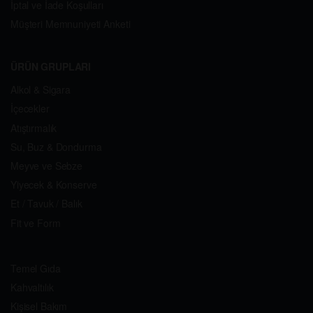
İptal ve İade Koşulları
Müşteri Memnuniyeti Anketi
ÜRÜN GRUPLARI
Alkol & Sigara
İçecekler
Atıştırmalık
Su, Buz & Dondurma
Meyve ve Sebze
Yiyecek & Konserve
Et / Tavuk / Balık
Fit ve Form
Temel Gıda
Kahvaltılık
Kişisel Bakım