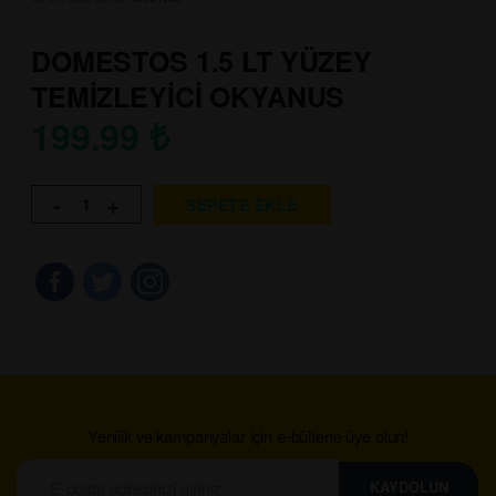
DOMESTOS 1.5 LT YÜZEY
TEMİZLEYİCİ OKYANUS
199.99
₺
-
+
SEPETE EKLE
Yenilik ve kampanyalar için e-bültene üye olun!
KAYDOLUN