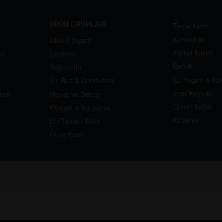
ÜRÜN GRUPLARI
Temel Gıda
Kahvaltılık
Alkol & Sigara
Kişisel Bakım
si
İçecekler
Bebek
Atıştırmalık
Ev Yaşam & Ba
Su, Buz & Dondurma
Evcil Hayvan
keti
Meyve ve Sebze
Cinsel Sağlık
Yiyecek & Konserve
Kırtasiye
Et / Tavuk / Balık
Fit ve Form