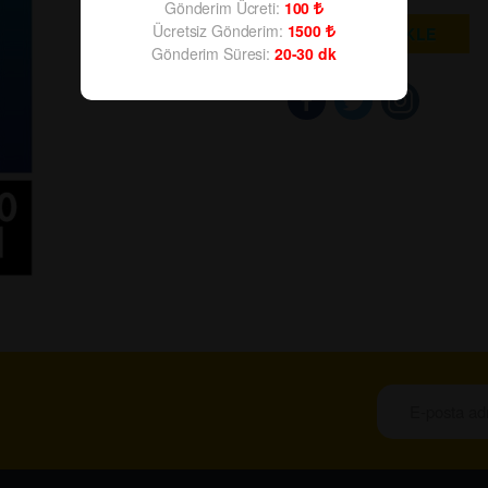
Gönderim Ücreti:
100
Ücretsiz Gönderim:
1500
SEPETE EKLE
Gönderim Süresi:
20-30
dk