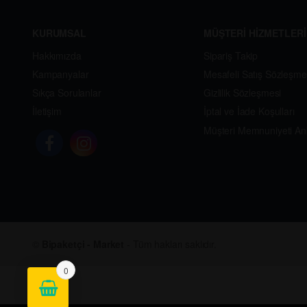
KURUMSAL
MÜŞTERİ HİZMETLERİ
Hakkımızda
Sipariş Takip
Kampanyalar
Mesafeli Satış Sözleşme
Sıkça Sorulanlar
Gizlilik Sözleşmesi
İletişim
İptal ve İade Koşulları
Müşteri Memnuniyeti An
©
Bipaketçi - Market
- Tüm hakları saklıdır.
0