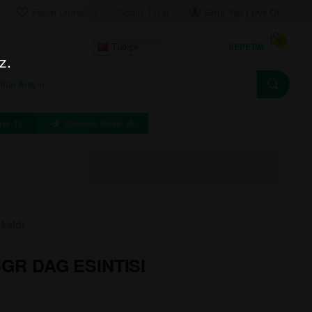
Favori Ürünlerim
Sipariş Takip
Giriş Yap | Üye Ol
0
SEPETIM
Türkçe
z.
eti: TL
Gönderim Süresi: dk
 kaldı
GR DAG ESINTISI