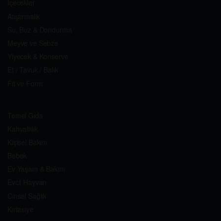
İçecekler
Atıştırmalık
Su, Buz & Dondurma
Meyve ve Sebze
Yiyecek & Konserve
Et / Tavuk / Balık
Fit ve Form
Temel Gıda
Kahvaltılık
Kişisel Bakım
Bebek
Ev Yaşam & Bakım
Evcil Hayvan
Cinsel Sağlık
Kırtasiye