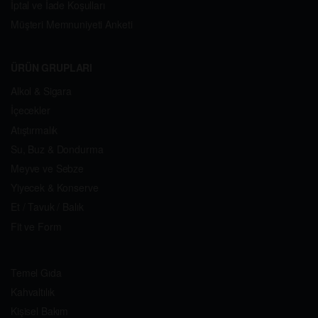
İptal ve İade Koşulları
Müşteri Memnuniyeti Anketi
ÜRÜN GRUPLARI
Alkol & Sigara
İçecekler
Atıştırmalık
Su, Buz & Dondurma
Meyve ve Sebze
Yiyecek & Konserve
Et / Tavuk / Balık
Fit ve Form
Temel Gıda
Kahvaltılık
Kişisel Bakım