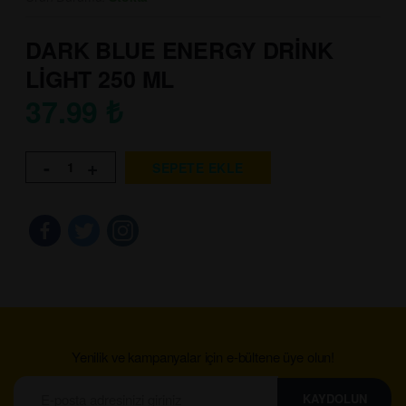
DARK BLUE ENERGY DRİNK
LİGHT 250 ML
37.99
₺
-
+
SEPETE EKLE
Yenilik ve kampanyalar için e-bültene üye olun!
KAYDOLUN