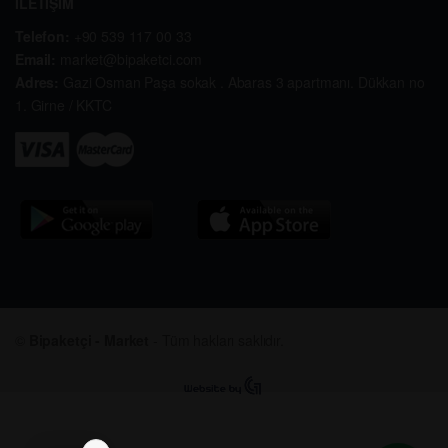
İLETİŞİM
Telefon:
+90 539 117 00 33
Email:
market@bipaketci.com
Adres:
Gazi Osman Paşa sokak . Abaras 3 apartmanı. Dükkan no
1. Girne / KKTC
©
Bipaketçi - Market
- Tüm hakları saklıdır.