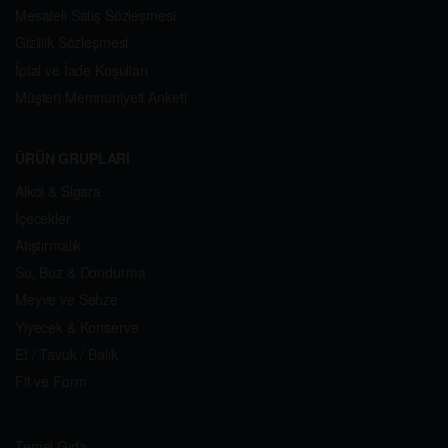
Mesafeli Satış Sözleşmesi
Gizlilik Sözleşmesi
İptal ve İade Koşulları
Müşteri Memnuniyeti Anketi
ÜRÜN GRUPLARI
Alkol & Sigara
İçecekler
Atıştırmalık
Su, Buz & Dondurma
Meyve ve Sebze
Yiyecek & Konserve
Et / Tavuk / Balık
Fit ve Form
Temel Gıda