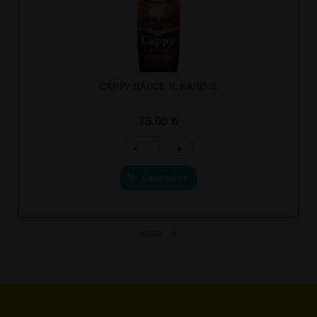
CAPPY BAHCE 1L KARISIK
75.00
₺
-
+
Sepete Ekle