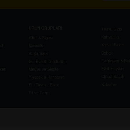
ÜRÜN GRUPLARI
Temel Gıda
Kahvaltılık
Alkol & Sigara
Kişisel Bakım
si
İçecekler
Bebek
Atıştırmalık
Ev Yaşam & Ba
Su, Buz & Dondurma
Evcil Hayvan
keti
Meyve ve Sebze
Cinsel Sağlık
Yiyecek & Konserve
Kırtasiye
Et / Tavuk / Balık
Fit ve Form