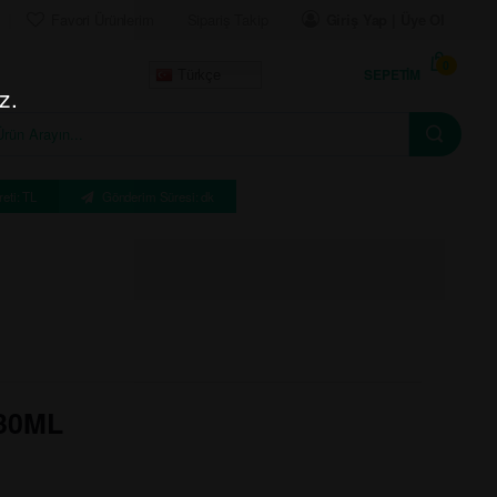
Favori Ürünlerim
Sipariş Takip
Giriş Yap | Üye Ol
0
SEPETIM
Türkçe
z.
eti: TL
Gönderim Süresi: dk
30ML