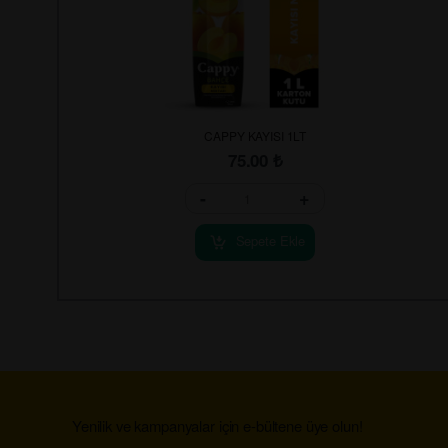
CAPPY KAYISI 1LT
75.00
₺
-
+
Sepete Ekle
Yenilik ve kampanyalar için e-bültene üye olun!