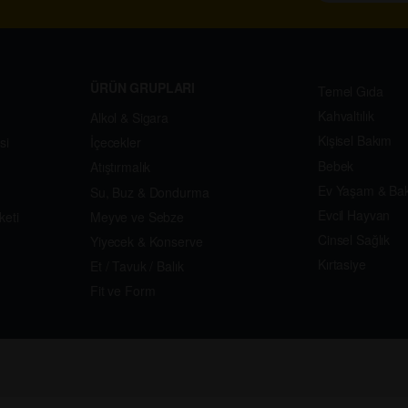
ÜRÜN GRUPLARI
Temel Gıda
Kahvaltılık
Alkol & Sigara
Kişisel Bakım
si
İçecekler
Bebek
Atıştırmalık
Ev Yaşam & Ba
Su, Buz & Dondurma
Evcil Hayvan
keti
Meyve ve Sebze
Cinsel Sağlık
Yiyecek & Konserve
Kırtasiye
Et / Tavuk / Balık
Fit ve Form