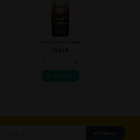
CAPPY BAHCE 1L KARISIK
75.00
₺
-
+
Sepete Ekle
KAYDOLUN