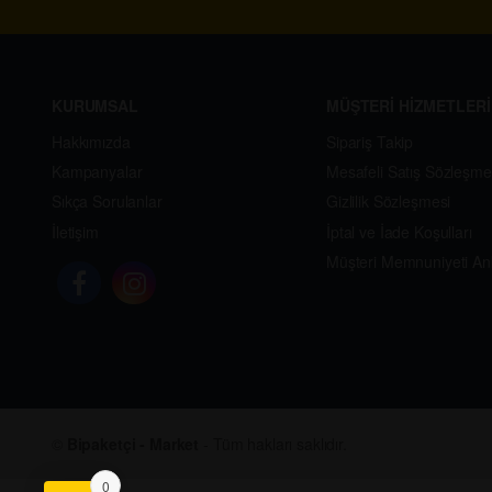
KURUMSAL
MÜŞTERİ HİZMETLERİ
Hakkımızda
Sipariş Takip
Kampanyalar
Mesafeli Satış Sözleşme
Sıkça Sorulanlar
Gizlilik Sözleşmesi
İletişim
İptal ve İade Koşulları
Müşteri Memnuniyeti An
©
Bipaketçi - Market
- Tüm hakları saklıdır.
0