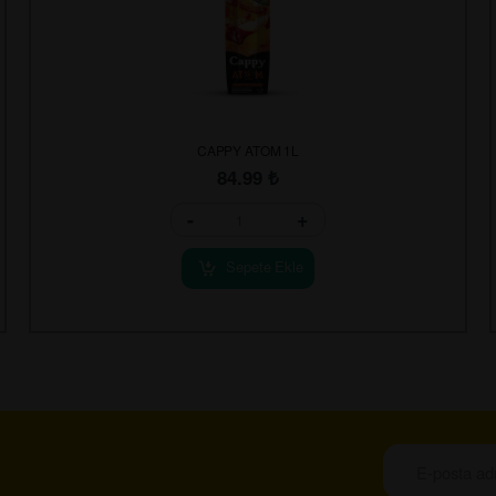
CAPPY ATOM 1L
84.99
₺
-
+
Sepete Ekle