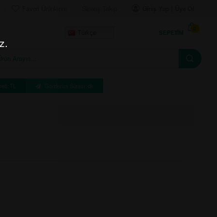
Favori Ürünlerim
Sipariş Takip
Giriş Yap | Üye Ol
0
SEPETIM
Türkçe
z.
eti: TL
Gönderim Süresi: dk