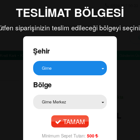
0539 117 00 33
TESLİMAT BÖLGESİ
ütfen siparişinizin teslim edileceği bölgeyi seçini
Şehir
Kredi Kartı ~ Kapıda Ödeme
Minimum Sepet Tutarı: TL
Gönderim Ücr
Girne
Bölge
Ürün Durumu:
Stokta
Girne Merkez
🔍
BUD 50 CL
TAMAM
80.00
₺
Minimum Sepet Tutarı:
500