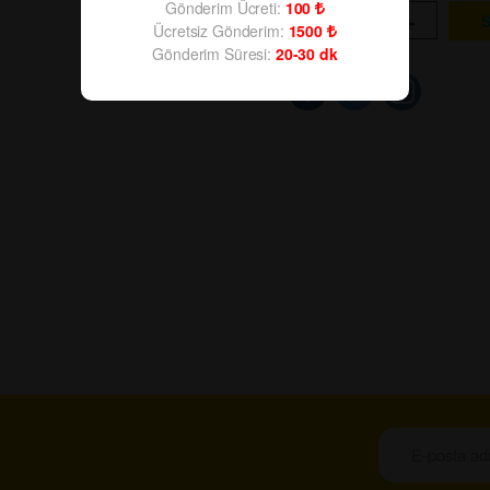
Gönderim Ücreti:
100
-
+
Ücretsiz Gönderim:
1500
Gönderim Süresi:
20-30
dk