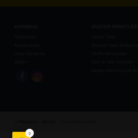
KURUMSAL
MÜŞTERİ HİZMETLERİ
Hakkımızda
Sipariş Takip
Kampanyalar
Mesafeli Satış Sözleşme
Sıkça Sorulanlar
Gizlilik Sözleşmesi
İletişim
İptal ve İade Koşulları
Müşteri Memnuniyeti An
©
Bipaketçi - Market
- Tüm hakları saklıdır.
0