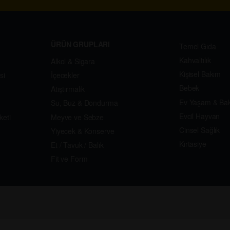
ÜRÜN GRUPLARI
Temel Gıda
Kahvaltılık
Alkol & Sigara
Kişisel Bakım
si
İçecekler
Bebek
Atıştırmalık
Ev Yaşam & Ba
Su, Buz & Dondurma
Evcil Hayvan
keti
Meyve ve Sebze
Cinsel Sağlık
Yiyecek & Konserve
Kırtasiye
Et / Tavuk / Balık
Fit ve Form