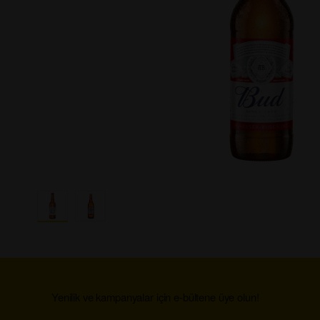
Yenilik ve kampanyalar için e-bültene üye olun!