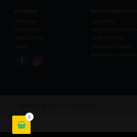
KURUMSAL
MÜŞTERİ HİZMETLERİ
Hakkımızda
Sipariş Takip
Kampanyalar
Mesafeli Satış Sözleşme
Sıkça Sorulanlar
Gizlilik Sözleşmesi
İletişim
İptal ve İade Koşulları
Müşteri Memnuniyeti An
©
Bipaketçi - Market
- Tüm hakları saklıdır.
0