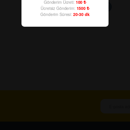
Gönderim Ücreti:
100
Ücretsiz Gönderim:
1500
Gönderim Süresi:
20-30
dk