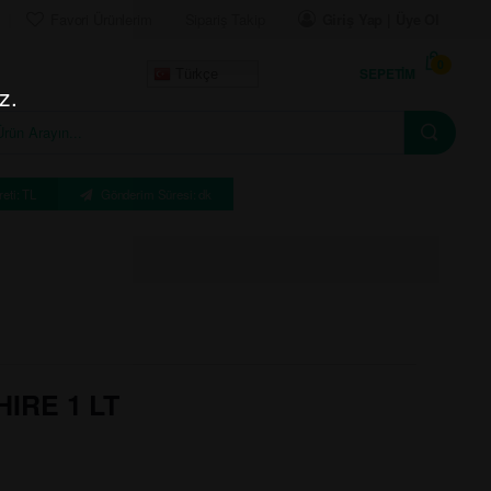
Favori Ürünlerim
Sipariş Takip
Giriş Yap | Üye Ol
0
SEPETIM
Türkçe
z.
eti: TL
Gönderim Süresi: dk
IRE 1 LT