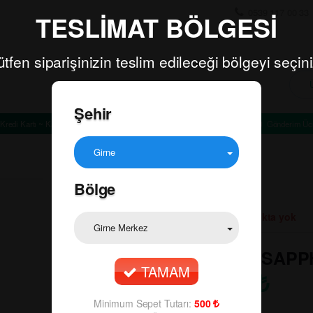
0539 117 00 33
TESLİMAT BÖLGESİ
ütfen siparişinizin teslim edileceği bölgeyi seçini
Şehir
Kredi Kartı ~ Kapıda Ödeme
Minimum Sepet Tutarı: TL
Gönderim Ücr
Girne
Bölge
Ürün Durumu:
Stokta yok
Girne Merkez
🔍
BOMBAY SAPPH
TAMAM
950.00
₺
Minimum Sepet Tutarı:
500