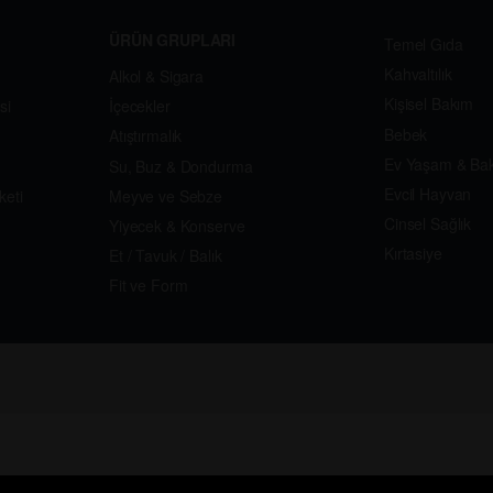
ÜRÜN GRUPLARI
Temel Gıda
Kahvaltılık
Alkol & Sigara
Kişisel Bakım
si
İçecekler
Bebek
Atıştırmalık
Ev Yaşam & Ba
Su, Buz & Dondurma
Evcil Hayvan
keti
Meyve ve Sebze
Cinsel Sağlık
Yiyecek & Konserve
Kırtasiye
Et / Tavuk / Balık
Fit ve Form