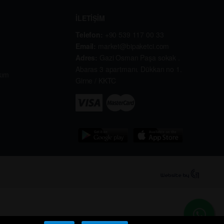
İLETİŞİM
Telefon:
+90 539 117 00 33
Email:
market@bipaketci.com
Adres:
Gazi Osman Paşa sokak .
Abaras 3 apartmanı. Dükkan no 1.
kım
Girne / KKTC