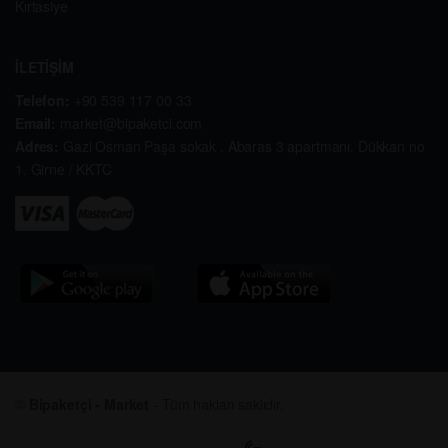
Kırtasiye
İLETİŞİM
Telefon:
+90 539 117 00 33
Email:
market@bipaketci.com
Adres:
Gazi Osman Paşa sokak . Abaras 3 apartmanı. Dükkan no
1. Girne / KKTC
©
Bipaketçi - Market
- Tüm hakları saklıdır.