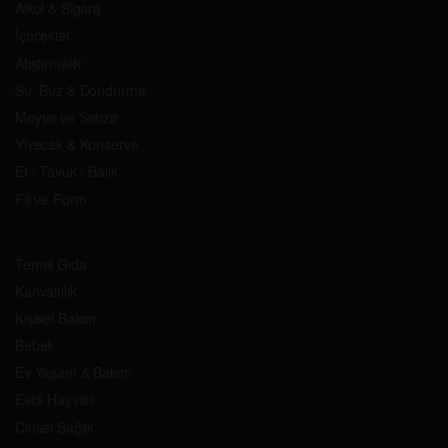
Alkol & Sigara
İçecekler
Atıştırmalık
Su, Buz & Dondurma
Meyve ve Sebze
Yiyecek & Konserve
Et / Tavuk / Balık
Fit ve Form
Temel Gıda
Kahvaltılık
Kişisel Bakım
Bebek
Ev Yaşam & Bakım
Evcil Hayvan
Cinsel Sağlık