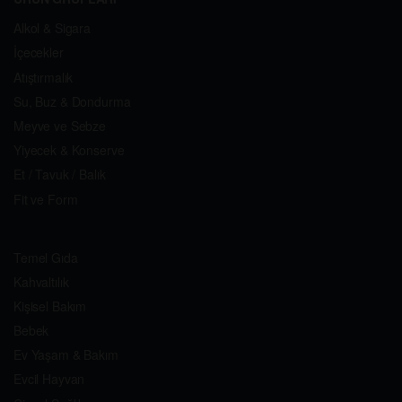
Alkol & Sigara
İçecekler
Atıştırmalık
Su, Buz & Dondurma
Meyve ve Sebze
Yiyecek & Konserve
Et / Tavuk / Balık
Fit ve Form
Temel Gıda
Kahvaltılık
Kişisel Bakım
Bebek
Ev Yaşam & Bakım
Evcil Hayvan