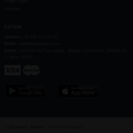
Cinsel Sağlık
Kırtasiye
İLETİŞİM
Telefon:
+90 539 117 00 33
Email:
market@bipaketci.com
Adres:
Gazi Osman Paşa sokak . Abaras 3 apartmanı. Dükkan no
1. Girne / KKTC
©
Bipaketçi - Market
- Tüm hakları saklıdır.