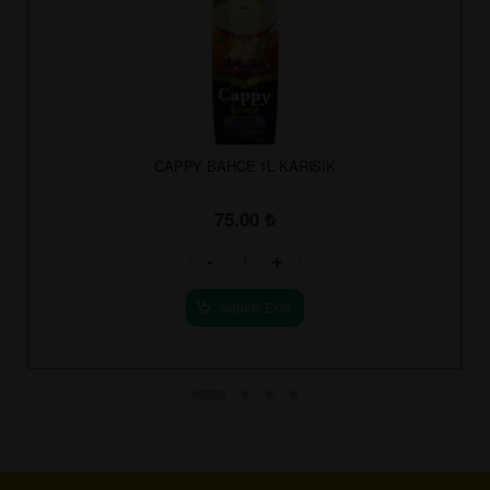
CAPPY BAHCE 1L KARISIK
75.00
₺
-
+
Sepete Ekle