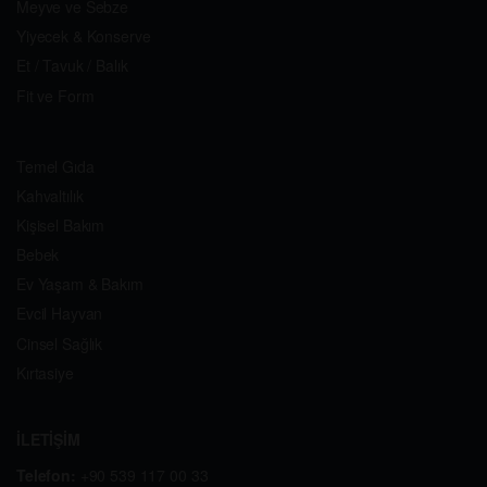
Meyve ve Sebze
Yiyecek & Konserve
Et / Tavuk / Balık
Fit ve Form
Temel Gıda
Kahvaltılık
Kişisel Bakım
Bebek
Ev Yaşam & Bakım
Evcil Hayvan
Cinsel Sağlık
Kırtasiye
İLETİŞİM
Telefon:
+90 539 117 00 33