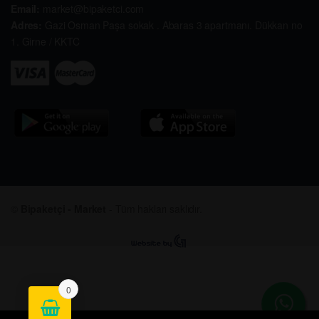
Email:
market@bipaketci.com
Adres:
Gazi Osman Paşa sokak . Abaras 3 apartmanı. Dükkan no
1. Girne / KKTC
©
Bipaketçi - Market
- Tüm hakları saklıdır.
0