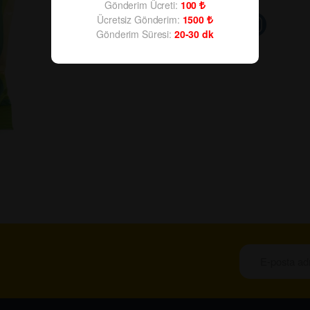
Gönderim Ücreti:
100
Ücretsiz Gönderim:
1500
Gönderim Süresi:
20-30
dk