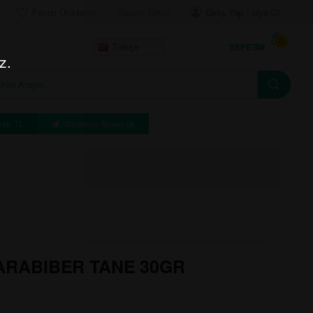
Favori Ürünlerim
Sipariş Takip
Giriş Yap | Üye Ol
0
SEPETIM
Türkçe
z.
eti: TL
Gönderim Süresi: dk
RABIBER TANE 30GR