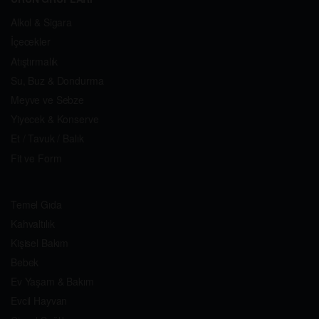
Alkol & Sigara
İçecekler
Atıştırmalık
Su, Buz & Dondurma
Meyve ve Sebze
Yiyecek & Konserve
Et / Tavuk / Balık
Fit ve Form
Temel Gıda
Kahvaltılık
Kişisel Bakım
Bebek
Ev Yaşam & Bakım
Evcil Hayvan