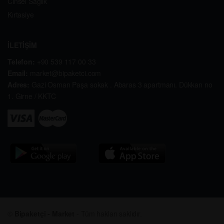
Cinsel Sağlık
Kırtasiye
İLETİŞİM
Telefon:
+90 539 117 00 33
Email:
market@bipaketci.com
Adres:
Gazi Osman Paşa sokak . Abaras 3 apartmanı. Dükkan no
1. Girne / KKTC
©
Bipaketçi - Market
- Tüm hakları saklıdır.