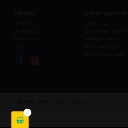
KURUMSAL
MÜŞTERİ HİZMETLERİ
Hakkımızda
Sipariş Takip
Kampanyalar
Mesafeli Satış Sözleşme
Sıkça Sorulanlar
Gizlilik Sözleşmesi
İletişim
İptal ve İade Koşulları
Müşteri Memnuniyeti An
©
Bipaketçi - Market
- Tüm hakları saklıdır.
0