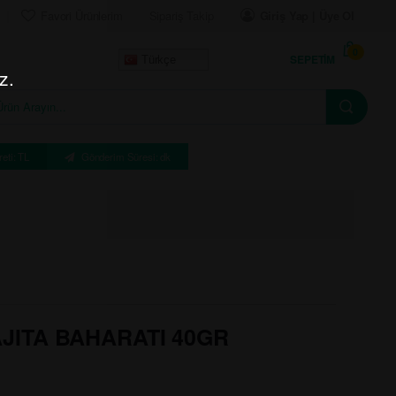
Favori Ürünlerim
Sipariş Takip
Giriş Yap | Üye Ol
0
SEPETIM
Türkçe
z.
eti: TL
Gönderim Süresi: dk
JITA BAHARATI 40GR