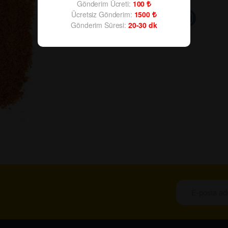
Gönderim Ücreti:
100
Ücretsiz Gönderim:
1500
Gönderim Süresi:
20-30
dk