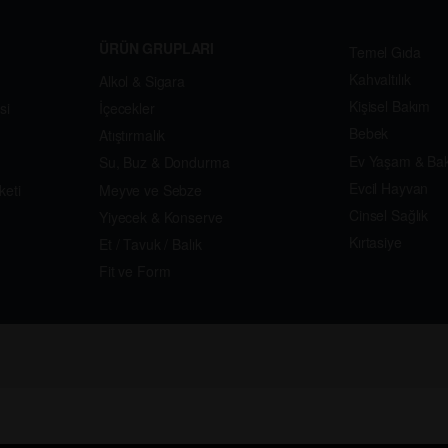
ÜRÜN GRUPLARI
Temel Gıda
Kahvaltılık
Alkol & Sigara
Kişisel Bakım
si
İçecekler
Bebek
Atıştırmalık
Ev Yaşam & Ba
Su, Buz & Dondurma
Evcil Hayvan
keti
Meyve ve Sebze
Cinsel Sağlık
Yiyecek & Konserve
Kırtasiye
Et / Tavuk / Balık
Fit ve Form