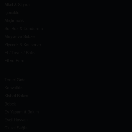
Alkol & Sigara
İçecekler
Atıştırmalık
Su, Buz & Dondurma
Meyve ve Sebze
Yiyecek & Konserve
Et / Tavuk / Balık
Fit ve Form
Temel Gıda
Kahvaltılık
Kişisel Bakım
Bebek
Ev Yaşam & Bakım
Evcil Hayvan
Cinsel Sağlık