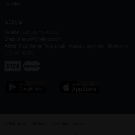
Kırtasiye
İLETİŞİM
Telefon:
+90 539 117 00 33
Email:
market@bipaketci.com
Adres:
Gazi Osman Paşa sokak . Abaras 3 apartmanı. Dükkan no
1. Girne / KKTC
©
Bipaketçi - Market
- Tüm hakları saklıdır.