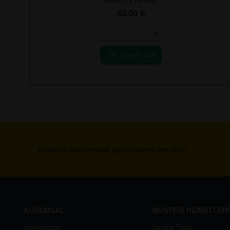
RUFFLES PEYNİR
60.00
₺
-
+
Sepete Ekle
Yenilik ve kampanyalar için e-bültene üye olun!
KURUMSAL
MÜŞTERİ HİZMETLERİ
Hakkımızda
Sipariş Takip