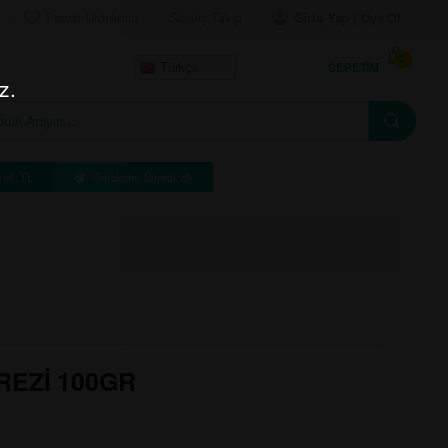
Favori Ürünlerim
Sipariş Takip
Giriş Yap | Üye Ol
0
SEPETIM
Türkçe
z.
eti: TL
Gönderim Süresi: dk
REZİ 100GR