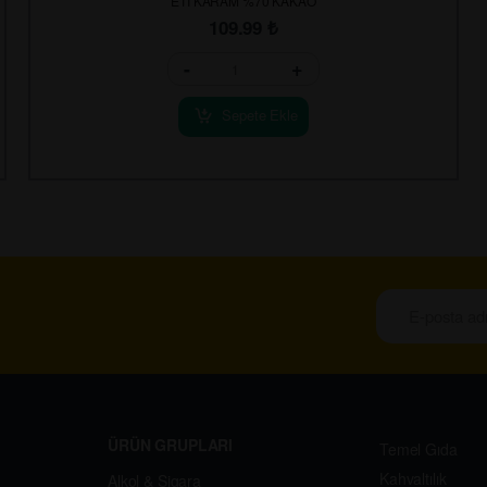
ETİ KARAM %70 KAKAO
109.99
₺
-
+
Sepete Ekle
ÜRÜN GRUPLARI
Temel Gıda
Kahvaltılık
Alkol & Sigara