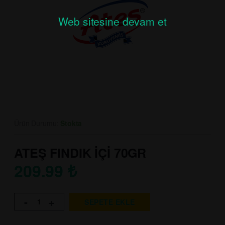
Web sitesine devam et
Ürün Durumu:
Stokta
ATEŞ FINDIK İÇİ 70GR
209.99
₺
-
+
SEPETE EKLE