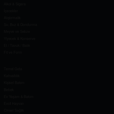
Alkol & Sigara
İçecekler
Atıştırmalık
Su, Buz & Dondurma
Meyve ve Sebze
Yiyecek & Konserve
Et / Tavuk / Balık
Fit ve Form
Temel Gıda
Kahvaltılık
Kişisel Bakım
Bebek
Ev Yaşam & Bakım
Evcil Hayvan
Cinsel Sağlık