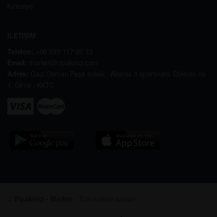
Kırtasiye
İLETİŞİM
Telefon:
+90 539 117 00 33
Email:
market@bipaketci.com
Adres:
Gazi Osman Paşa sokak . Abaras 3 apartmanı. Dükkan no
1. Girne / KKTC
©
Bipaketçi - Market
- Tüm hakları saklıdır.