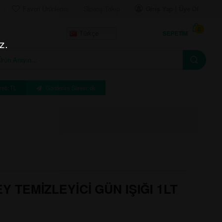
Favori Ürünlerim
Sipariş Takip
Giriş Yap | Üye Ol
0
SEPETIM
Türkçe
z.
eti: TL
Gönderim Süresi: dk
 TEMİZLEYİCİ GÜN IŞIĞI 1LT