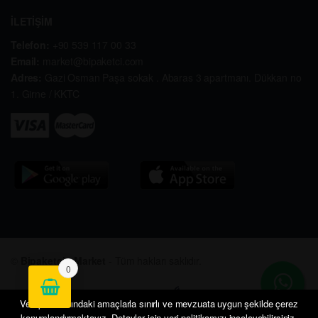
İLETİŞİM
Telefon:
+90 539 117 00 33
Email:
market@bipaketci.com
Adres:
Gazi Osman Paşa sokak . Abaras 3 apartmanı. Dükkan no
1. Girne / KKTC
©
Bipaketçi - Market
- Tüm hakları saklıdır.
0
Veri politikasındaki amaçlarla sınırlı ve mevzuata uygun şekilde çerez
konumlandırmaktayız. Detaylar için veri politikamızı inceleyebilirsiniz.