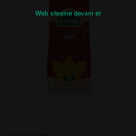
Web sitesine devam et
Ürün Durumu:
Stokta