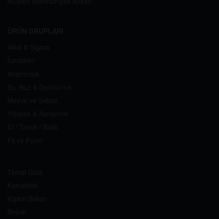
Müşteri Memnuniyeti Anketi
ÜRÜN GRUPLARI
Alkol & Sigara
İçecekler
Atıştırmalık
Su, Buz & Dondurma
Meyve ve Sebze
Yiyecek & Konserve
Et / Tavuk / Balık
Fit ve Form
Temel Gıda
Kahvaltılık
Kişisel Bakım
Bebek