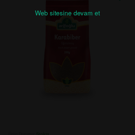
Web sitesine devam et
Ürün Durumu:
Stokta