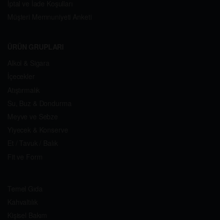
İptal ve İade Koşulları
Müşteri Memnuniyeti Anketi
ÜRÜN GRUPLARI
Alkol & Sigara
İçecekler
Atıştırmalık
Su, Buz & Dondurma
Meyve ve Sebze
Yiyecek & Konserve
Et / Tavuk / Balık
Fit ve Form
Temel Gıda
Kahvaltılık
Kişisel Bakım