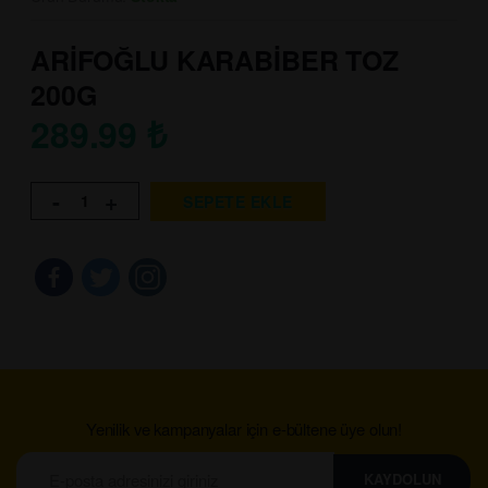
ARİFOĞLU KARABİBER TOZ
200G
289.99
₺
-
+
SEPETE EKLE
Yenilik ve kampanyalar için e-bültene üye olun!
KAYDOLUN