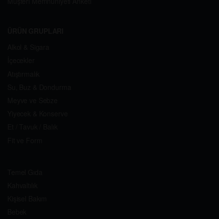
Müşteri Memnuniyeti Anketi
ÜRÜN GRUPLARI
Alkol & Sigara
İçecekler
Atıştırmalık
Su, Buz & Dondurma
Meyve ve Sebze
Yiyecek & Konserve
Et / Tavuk / Balık
Fit ve Form
Temel Gıda
Kahvaltılık
Kişisel Bakım
Bebek