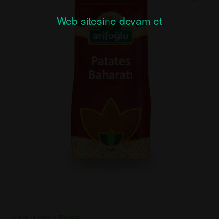
Web sitesine devam et
Ürün Durumu:
Stokta