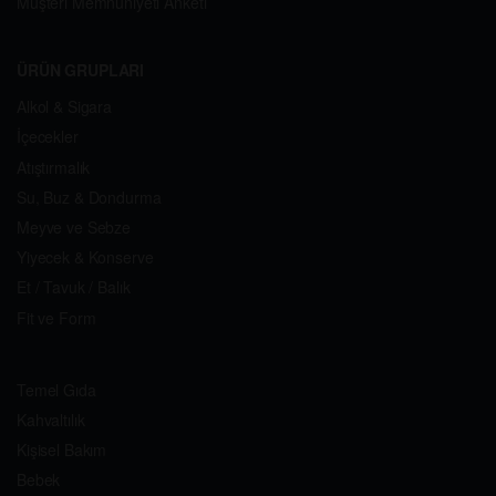
Müşteri Memnuniyeti Anketi
ÜRÜN GRUPLARI
Alkol & Sigara
İçecekler
Atıştırmalık
Su, Buz & Dondurma
Meyve ve Sebze
Yiyecek & Konserve
Et / Tavuk / Balık
Fit ve Form
Temel Gıda
Kahvaltılık
Kişisel Bakım
Bebek