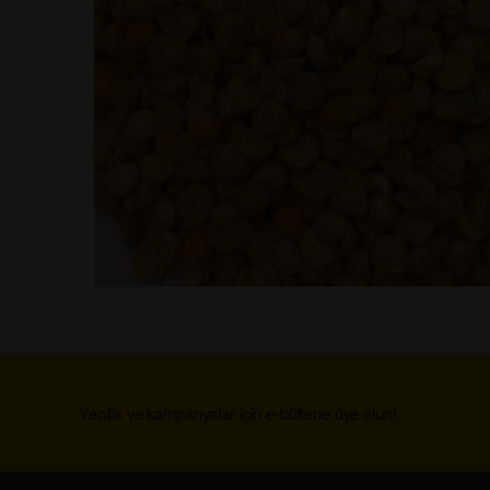
Yenilik ve kampanyalar için e-bültene üye olun!