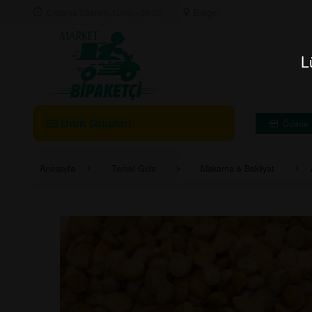
Skip to navigation
Skip to content
Bölge:
Çalışma Saatleri: 10:00 – 00:00
L
A
r
a
m
Ürün Grupları
Ödeme: 
a
:
Anasayfa
Temel Gıda
Makarna & Bakliyat