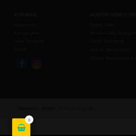
KURUMSAL
MÜŞTERİ HİZMETLERİ
Hakkımızda
Sipariş Takip
Kampanyalar
Mesafeli Satış Sözleşme
Sıkça Sorulanlar
Gizlilik Sözleşmesi
İletişim
İptal ve İade Koşulları
Müşteri Memnuniyeti An
©
Bipaketçi - Market
- Tüm hakları saklıdır.
0