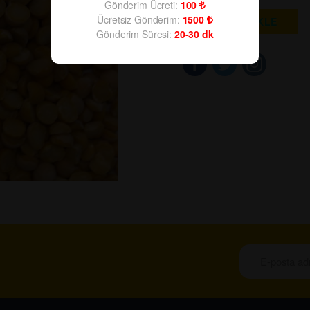
Gönderim Ücreti:
100
Ücretsiz Gönderim:
1500
SEPETE EKLE
Gönderim Süresi:
20-30
dk