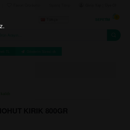
Favori Ürünlerim
Sipariş Takip
Giriş Yap | Üye Ol
0
SEPETIM
Türkçe
z.
eti: TL
Gönderim Süresi: dk
 kaldı
NOHUT KIRIK 800GR