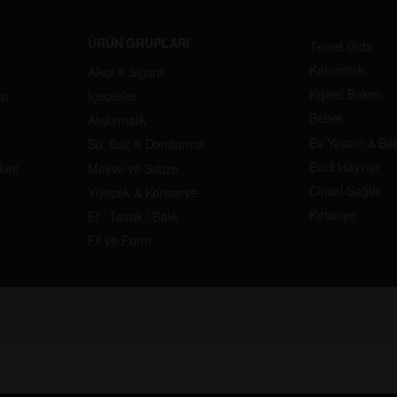
ÜRÜN GRUPLARI
Temel Gıda
Kahvaltılık
Alkol & Sigara
Kişisel Bakım
si
İçecekler
Bebek
Atıştırmalık
Ev Yaşam & Ba
Su, Buz & Dondurma
Evcil Hayvan
keti
Meyve ve Sebze
Cinsel Sağlık
Yiyecek & Konserve
Kırtasiye
Et / Tavuk / Balık
Fit ve Form